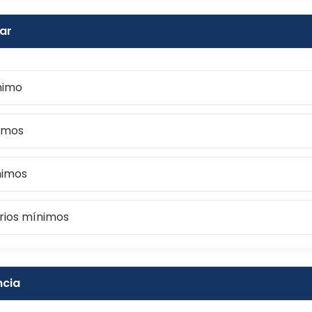
ar
ínimo
nimos
nimos
rios mínimos
ncia