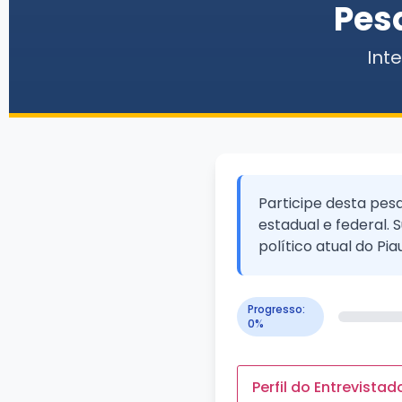
Pesq
Int
Participe desta pes
estadual e federal.
político atual do Piau
Progresso:
0%
Perfil do Entrevistad